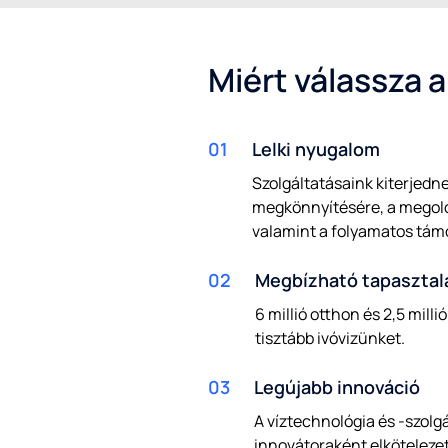
Miért válassza a
01
Lelki nyugalom
Szolgáltatásaink kiterjedne
megkönnyítésére, a megol
valamint a folyamatos tám
02
Megbízható tapasztal
6 millió otthon és 2,5 mill
tisztább ivóvizünket.
03
Legújabb innováció
A víztechnológia és -szol
innovátoraként elkötelezet