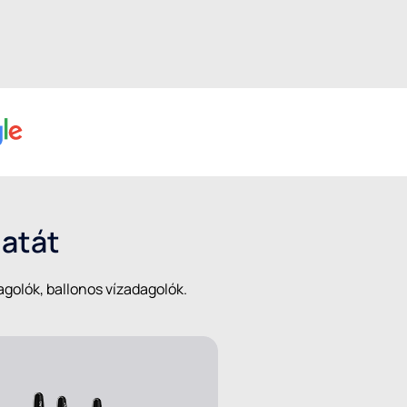
latát
agolók, ballonos vízadagolók.