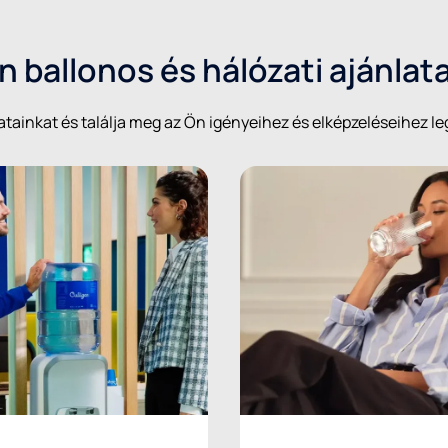
 ballonos és hálózati ajánlat
atainkat és találja meg az Ön igényeihez és elképzeléseihez l