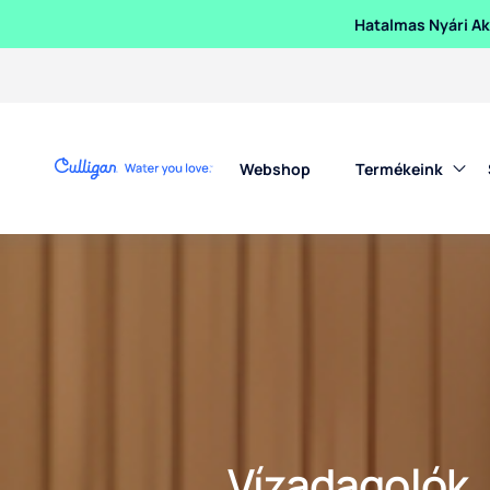
Hatalmas Nyári Akc
Webshop
Termékeink
A Culligan Purity egy modern vízadagoló, amely kiváló minősé
Vízadagolók