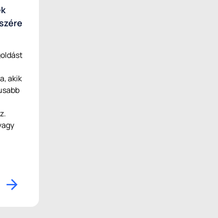
ek
szére
goldást
, akik
usabb
z.
vagy