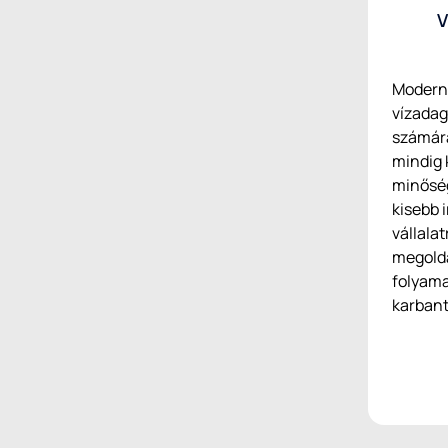
V
Modern 
vízadag
számár
mindig 
minőség
kisebb 
vállala
megoldá
folyama
karbant