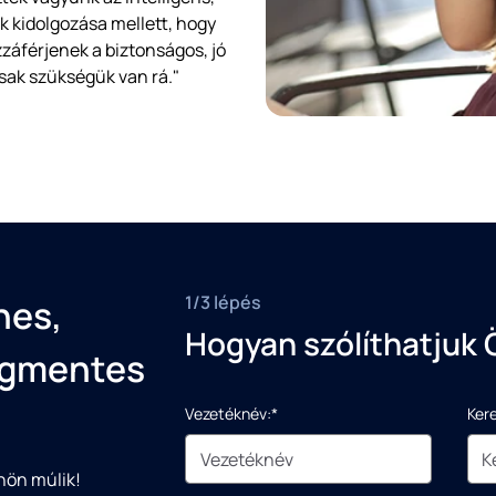
 kidolgozása mellett, hogy
áférjenek a biztonságos, jó
sak szükségük van rá."
1/3 lépés
nes,
Hogyan szólíthatjuk 
égmentes
Vezetéknév:*
Ker
nön múlik!