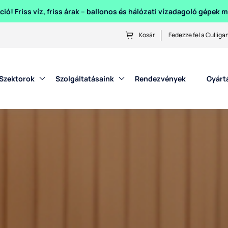
ió! Friss víz, friss árak – ballonos és hálózati vízadagoló gépek
Kosár
Fedezze fel a Culliga
Szektorok
Szolgáltatásaink
Rendezvények
Gyárt
gű hideg, szénsavmentes és szénsavas ivóvizet biztosít közvet