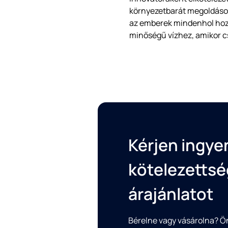
környezetbarát megoldások
az emberek mindenhol hozz
minőségű vízhez, amikor c
Kérjen ingye
kötelezetts
árajánlatot
Bérelne vagy vásárolna? Ö