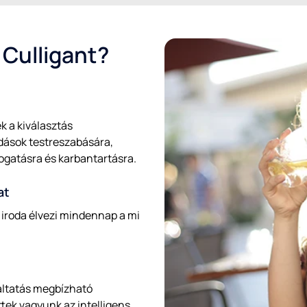
 Culligant?
k a kiválasztás
dások testreszabására,
ogatásra és karbantartásra.
at
ió iroda élvezi mindennap a mi
gáltatás megbízható
tek vagyunk az intelligens,