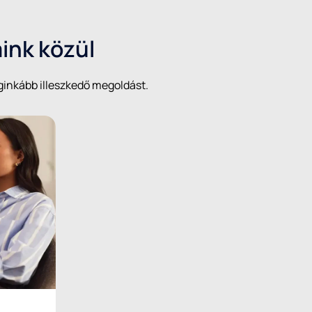
aink közül
eginkább illeszkedő megoldást.