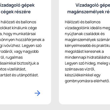
ízadagoló gépek
Vízadagoló gép
cégek részére
magánszemélyek ré
hálózati és ballonos
Hálózati és ballonos
olókat kínálunk cége
vízadagolóink ideális me
a, hogy munkatársai
nyújtanak családok és
könnyen hozzáférjenek a
magánszemélyek számára
i ivóvízhez. Legyen szó
kényelmesebb és praktik
irodáról, vagy nagyobb
megoldást keresnek a
tról, rugalmas
mindennapi hidratálásho
sainkkal biztosítjuk a
Legyen szó hideg, meleg 
tos vízellátást,
szénsavas vízről,
artást és utánpótlást.
készülékeinkkel egy
gombnyomásra elérhető.