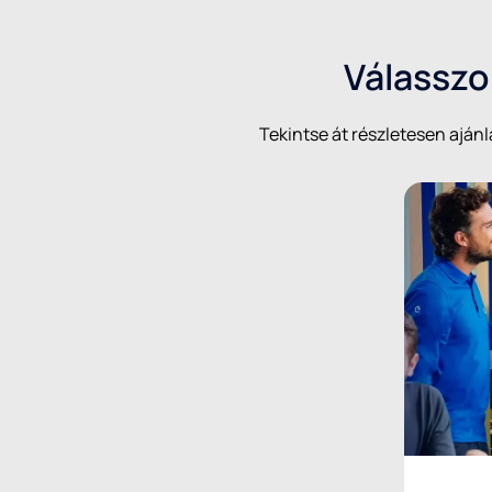
Válasszon
Tekintse át részletesen ajánl