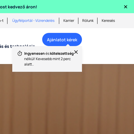
×
 most kedvező áron!
n-t
Ügyfélportál - Vízrendelés
Karrier
Rólunk
Keresés
Ajánlatot kérek
ás és technológia
Kapcsolat
Ingyenesen
és
kötelezettség
nélkül! Kevesebb mint 2 perc
alatt..
lenül a munkahelyen. Intelligens és fenntartható megoldás, am