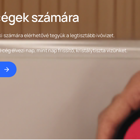
cégek számára
i számára elérhetővé tegyük a legtisztább ivóvizet.
ó cég élvezi nap, mint nap frissítő, kristálytiszta vizünket.
!