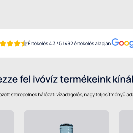
Értékelés 4.3 / 5 | 492 értékelés alapján
zze fel ivóvíz termékeink kíná
zött szerepelnek hálózati vízadagolók, nagy teljesítményű ad