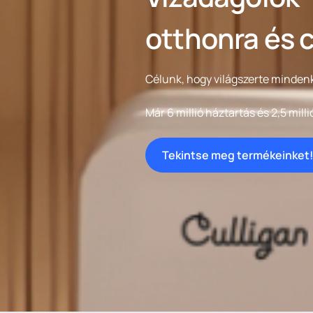
otthonra és 
Célunk, hogy világszerte mindenk
Már 6 millió háztartás és 2,5 milli
Tekintse meg termékeinket