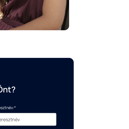
Önt?
esztnév:*