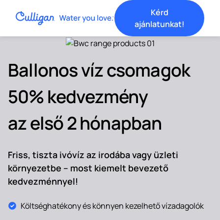
Kérd
ajánlatunkat!
Ballonos víz csomagok
50% kedvezmény
az első 2 hónapban
Friss, tiszta ivóvíz az irodába vagy üzleti
környezetbe – most kiemelt bevezető
kedvezménnyel!
Költséghatékony és könnyen kezelhető vízadagolók