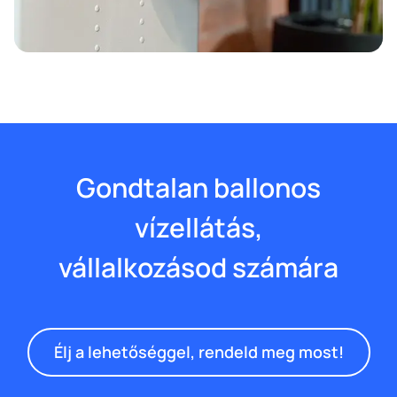
Gondtalan ballonos
vízellátás,
vállalkozásod számára
Élj a lehetőséggel, rendeld meg most!