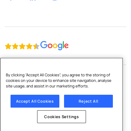
By clicking “Accept All Cookies”, you agree to the storing of
cookies on your device to enhance site navigation, analyse
Copyright © 2026 Culligan
site usage, and assist in our marketing efforts.
Impresszum
|
Adatvédelmi szabályzat
|
Cookie szabályzat
|
Cookies Settings
Accept All Cookies
Reject All
Cookies Settings