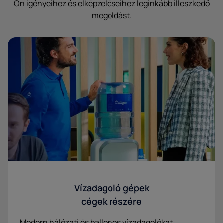
Ön igényeihez és elképzeléseihez leginkább illeszkedő
megoldást.
Vízadagoló gépek
cégek részére
Modern hálózati és ballonos vízadagolókat