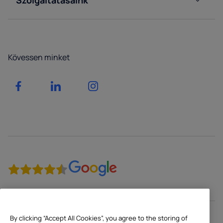
Ügyfélszolgálat
Egészségügy
Kérjen
Oktatás
árajánlatot
Kövessen minket
FAQ
Fitnessz
Irodáink
Rendezvények
Kereskedelem
By clicking “Accept All Cookies”, you agree to the storing of