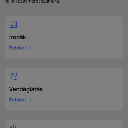
vállalkozásméret számára.
Irodák
Érdekel
Irányítószám*
Vendéglátás
Érdekel
Email*