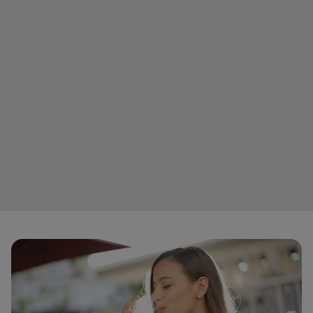
Horeca vízadagolók
Vékony, helytakarékos csapok pultokhoz és
bárokhoz.