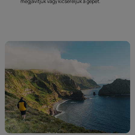
megjavítjuk vagy kicseréljük a gépét.