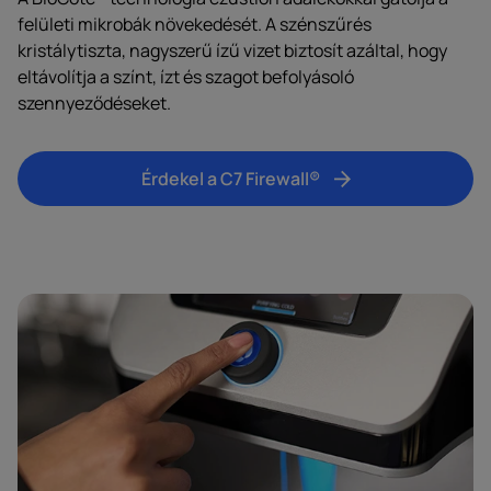
felületi mikrobák növekedését. A szénszűrés
kristálytiszta, nagyszerű ízű vizet biztosít azáltal, hogy
eltávolítja a színt, ízt és szagot befolyásoló
szennyeződéseket.
Érdekel a C7 Firewall®