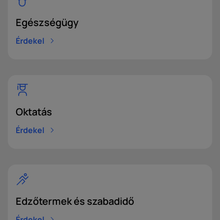
Egészségügy
Telefonszám*
Érdekel
Hozzájárulok a személyes adatok marketing célú
feldolgozásához.
Hozzájárulok a személyes adatok profilalkotási célú
Oktatás
feldolgozásához.
Érdekel
Edzőtermek és szabadidő
Érdekel