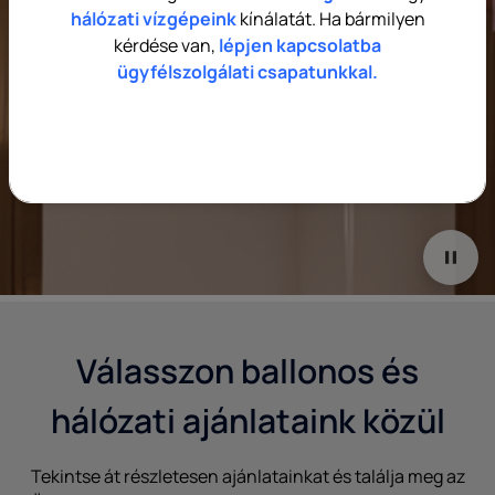
hálózati vízgépeink
kínálatát. Ha bármilyen
kérdése van,
lépjen kapcsolatba
Tekintse meg termékeinket!
ügyfélszolgálati csapatunkkal.
A Culligan Purity egy modern vízadagoló, amely kiváló minősé
Válasszon ballonos és
hálózati ajánlataink közül
Tekintse át részletesen ajánlatainkat és találja meg az