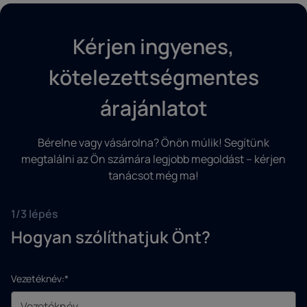
Kérjen ingyenes,
kötelezettségmentes
árajánlatot
Bérelne vagy vásárolna? Önön múlik! Segítünk
megtalálni az Ön számára legjobb megoldást – kérjen
tanácsot még ma!
1/3 lépés
Hogyan szólíthatjuk Önt?
Vezetéknév:*