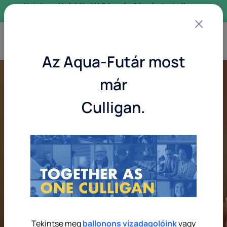
×
Hatalmas Nyári Akció! Friss víz, friss árak – ballonos
és hálózati vízadagoló gépek most kedvező áron!
Az Aqua-Futár most
már
Vízadagolók
Culligan.
otthonra és cégek
számára
Célunk, hogy világszerte mindenki számára elérhetővé
tegyük a legtisztább ivóvizet.
Már 6 millió háztartás és 2,5 millió cég élvezi nap, mint
nap frissítő, kristálytiszta vizünket.
Tekintse meg
ballonons vízadagolóink
vagy