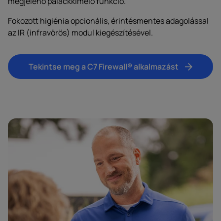
megjelenő palackkímélő funkció.
Fokozott higiénia opcionális, érintésmentes adagolással
az IR (infravörös) modul kiegészítésével.
Tekintse meg a C7 Firewall® alkalmazást