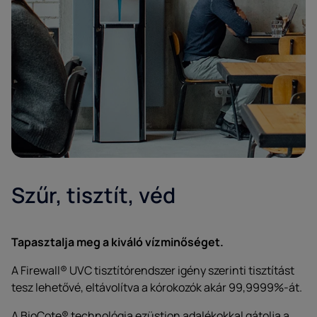
Szűr, tisztít, véd
Tapasztalja meg a kiváló vízminőséget.
A Firewall® UVC tisztítórendszer igény szerinti tisztítást
tesz lehetővé, eltávolítva a kórokozók akár 99,9999%-át.
A BioCote® technológia ezüstion adalékokkal gátolja a