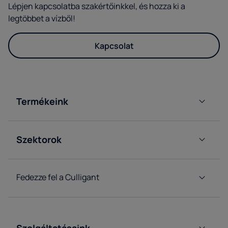
Lépjen kapcsolatba szakértőinkkel, és hozza ki a
legtöbbet a vízből!
Kapcsolat
Termékeink
Ballonos
vízadagolóinkat
Szektorok
Hálózati
Iroda
vízadagolóinkat
Horeca
Fedezze fel a Culligant
Gyárak
vízrendszer
és
raktárak
Vendéglátás
Szolgáltatásaink