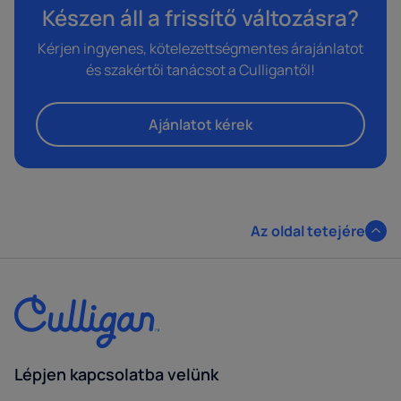
Készen áll a frissítő változásra?
Kérjen ingyenes, kötelezettségmentes árajánlatot
és szakértői tanácsot a Culligantől!
Ajánlatot kérek
Az oldal tetejére
Lépjen kapcsolatba velünk