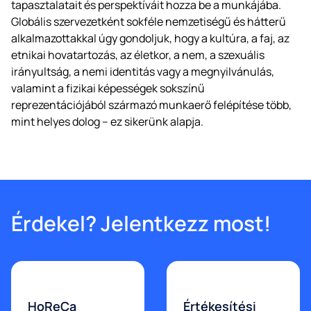
tapasztalatait és perspektíváit hozza be a munkájába.
Globális szervezetként sokféle nemzetiségű és hátterű
alkalmazottakkal úgy gondoljuk, hogy a kultúra, a faj, az
etnikai hovatartozás, az életkor, a nem, a szexuális
irányultság, a nemi identitás vagy a megnyilvánulás,
valamint a fizikai képességek sokszínű
reprezentációjából származó munkaerő felépítése több,
mint helyes dolog – ez sikerünk alapja.
Érdekel? Jelentkezz most!
HoReCa
Értékesítési