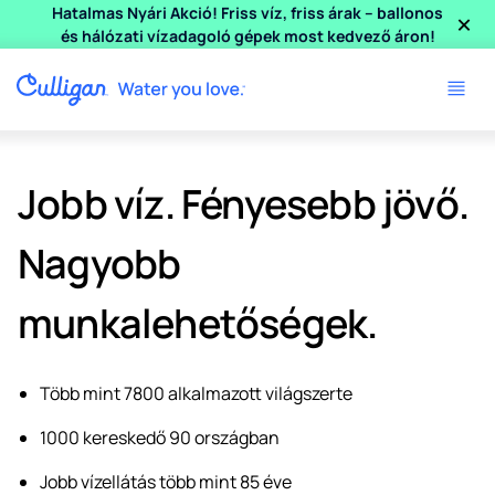
×
Hatalmas Nyári Akció! Friss víz, friss árak – ballonos
és hálózati vízadagoló gépek most kedvező áron!
Jobb víz. Fényesebb jövő.
Nagyobb
munkalehetőségek.
Több mint 7800 alkalmazott világszerte
1000 kereskedő 90 országban
Jobb vízellátás több mint 85 éve