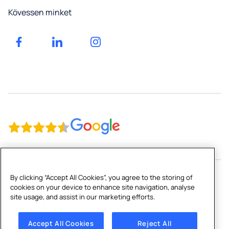
Oktatás
árajánlatot
Kövessen minket
FAQ
Fitnessz
Irodáink
Rendezvények
Kereskedelem
By clicking “Accept All Cookies”, you agree to the storing of
cookies on your device to enhance site navigation, analyse
Copyright © 2026 Culligan
site usage, and assist in our marketing efforts.
Impresszum
|
Adatvédelmi szabályzat
|
Cookie szabályzat
|
Cookies Settings
Accept All Cookies
Reject All