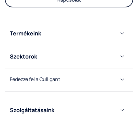
Termékeink
Ballonos
vízadagolóinkat
Szektorok
Hálózati
Iroda
vízadagolóinkat
Horeca
Fedezze fel a Culligant
Gyárak
vízrendszer
és
raktárak
Vendéglátás
Szolgáltatásaink
Ügyfélszolgálat
Egészségügy
Kérjen