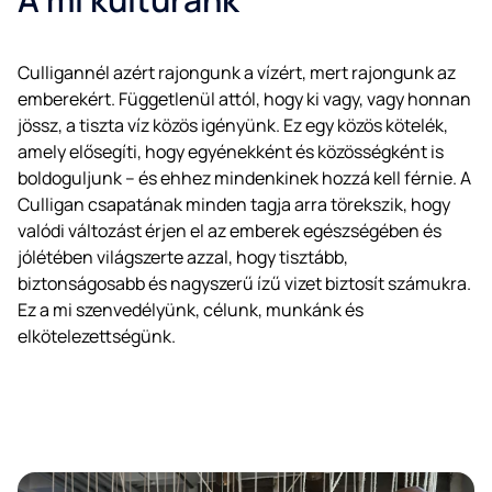
Culligannél azért rajongunk a vízért, mert rajongunk az
emberekért. Függetlenül attól, hogy ki vagy, vagy honnan
jössz, a tiszta víz közös igényünk. Ez egy közös kötelék,
amely elősegíti, hogy egyénekként és közösségként is
boldoguljunk – és ehhez mindenkinek hozzá kell férnie. A
Culligan csapatának minden tagja arra törekszik, hogy
valódi változást érjen el az emberek egészségében és
jólétében világszerte azzal, hogy tisztább,
biztonságosabb és nagyszerű ízű vizet biztosít számukra.
Ez a mi szenvedélyünk, célunk, munkánk és
elkötelezettségünk.