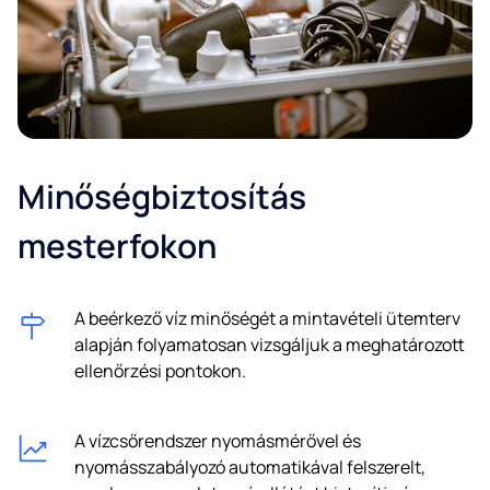
Minőségbiztosítás
mesterfokon
A beérkező víz minőségét a mintavételi ütemterv
alapján folyamatosan vizsgáljuk a meghatározott
ellenőrzési pontokon.
A vízcsőrendszer nyomásmérővel és
nyomásszabályozó automatikával felszerelt,