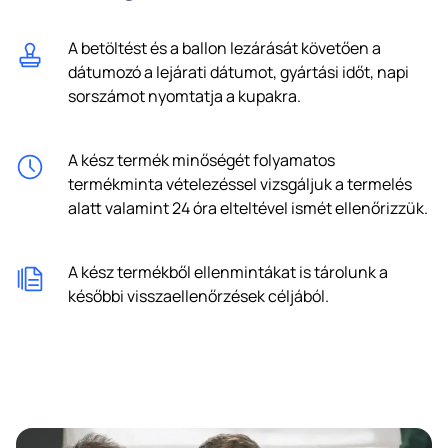
A betöltést és a ballon lezárását követően a
dátumozó a lejárati dátumot, gyártási időt, napi
sorszámot nyomtatja a kupakra.
A kész termék minőségét folyamatos
termékminta vételezéssel vizsgáljuk a termelés
alatt valamint 24 óra elteltével ismét ellenőrizzük.
A kész termékből ellenmintákat is tárolunk a
későbbi visszaellenőrzések céljából.