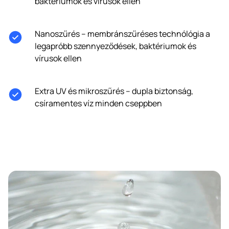
baktériumok és vírusok ellen
Nanoszűrés – membránszűréses technólógia a
legapróbb szennyeződések, baktériumok és
vírusok ellen
Extra UV és mikroszűrés – dupla biztonság,
csíramentes víz minden cseppben