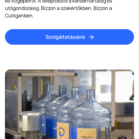
és vízgépeiről. A telepítéstől a karbantartásig és
utógondozásig. Bízzon a szakértőkben. Bízzon a
Culliganben.
Szolgáltatásaink