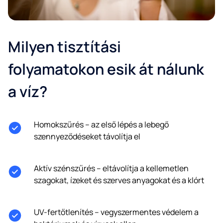
Milyen tisztítási
folyamatokon esik át nálunk
a víz?
Homokszűrés – az első lépés a lebegő
szennyeződéseket távolítja el
Aktív szénszűrés – eltávolítja a kellemetlen
szagokat, ízeket és szerves anyagokat és a klórt
UV-fertőtlenítés – vegyszermentes védelem a