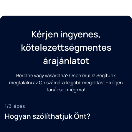
Kérjen ingyenes,
kötelezettségmentes
árajánlatot
Bérelne vagy vásárolna? Önön múlik! Segítünk
megtalálni az Ön számára legjobb megoldást – kérjen
tanácsot még ma!
1/3 lépés
Hogyan szólíthatjuk Önt?