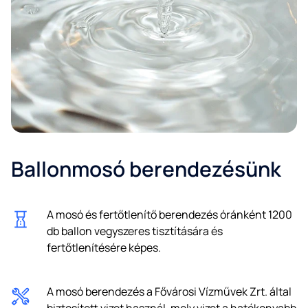
Ballonmosó berendezésünk
A mosó és fertőtlenítő berendezés óránként 1200
db ballon vegyszeres tisztítására és
fertőtlenítésére képes.
A mosó berendezés a Fővárosi Vízművek Zrt. által
biztosított vizet használ, mely vizet a hatékonyabb