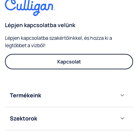
Lépjen kapcsolatba velünk
Lépjen kapcsolatba szakértőinkkel, és hozza ki a
legtöbbet a vízből!
Kapcsolat
Irányítószám*
Termékeink
Ballonos
vízadagolóinkat
Szektorok
Hálózati
Iroda
vízadagolóinkat