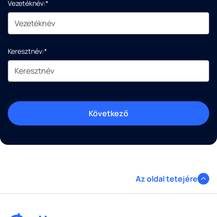
Vezetéknév:*
Keresztnév:*
Következő
Az oldal tetejére