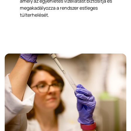
amely az egyenletes vízellátást biztosítja és
megakadályozza a rendszer estleges
túlterhelését.