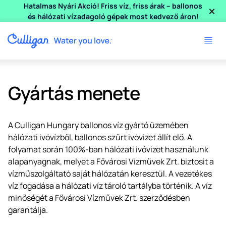
×
Hatalmas Nyári Akció! Friss víz, friss árak – ballonos
és hálózati vízadagoló gépek most kedvező áron!
Gyártás menete
A Culligan Hungary ballonos víz gyártó üzemében
hálózati ivóvízből, ballonos szűrt ivóvizet állít elő. A
folyamat során 100%-ban hálózati ivóvizet használunk
alapanyagnak, melyet a Fővárosi Vízművek Zrt. biztosit a
vízműszolgáltató saját hálózatán keresztül. A vezetékes
víz fogadása a hálózati víz tároló tartályba történik. A víz
minőségét a Fővárosi Vízművek Zrt. szerződésben
garantálja.