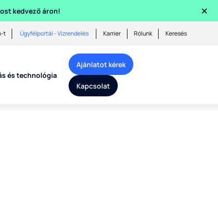
×
 most kedvező áron!
n-t
Ügyfélportál - Vízrendelés
Karrier
Rólunk
Keresés
Ajánlatot kérek
ás és technológia
Kapcsolat