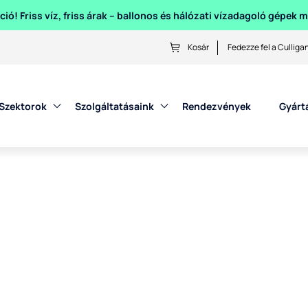
ió! Friss víz, friss árak – ballonos és hálózati vízadagoló gépek
Kosár
Fedezze fel a Culliga
Szektorok
Szolgáltatásaink
Rendezvények
Gyárt
ri Akció!
zel! Ballonos és hálózati vízadagolóinkat most