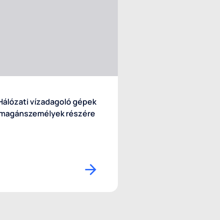
Hálózati vízadagoló gépek
magánszemélyek részére