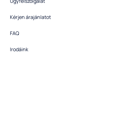
Ügyfélszolgálat
Kérjen árajánlatot
FAQ
Irodáink