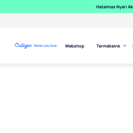
Hatalmas Nyári Akc
Webshop
Termékeink
Hatalmas Nyá
Nyári felfrissülés tiszta, hűs víz