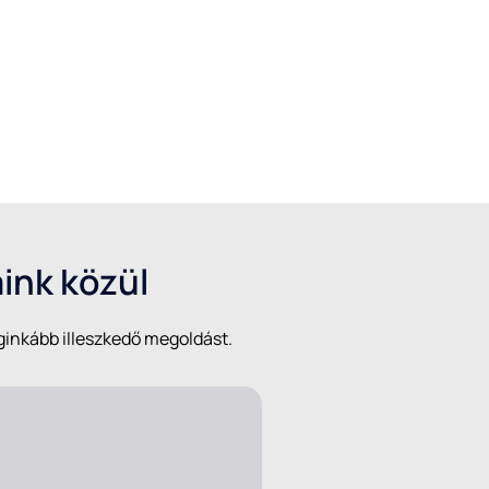
aink közül
eginkább illeszkedő megoldást.