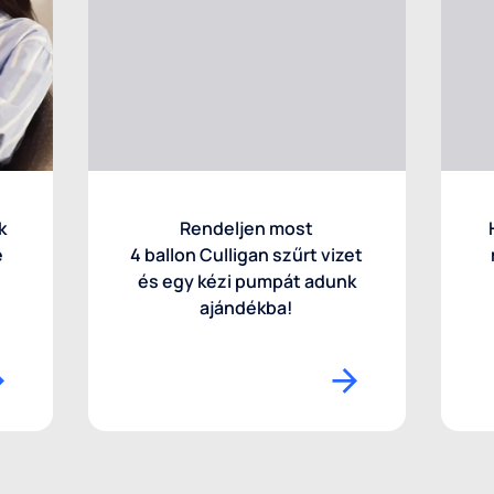
k
Rendeljen most
e
4 ballon Culligan szűrt vizet
és egy kézi pumpát adunk
ajándékba!