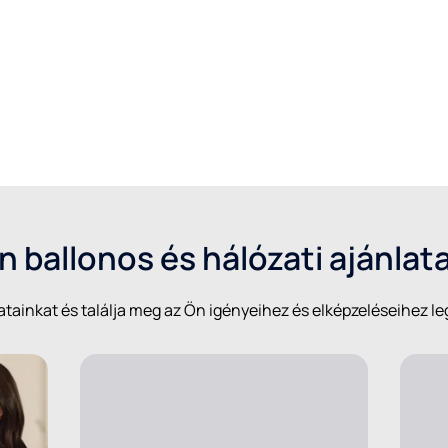
 ki otthonához a legjobb megoldást.
 ballonos és hálózati ajánlat
atainkat és találja meg az Ön igényeihez és elképzeléseihez l