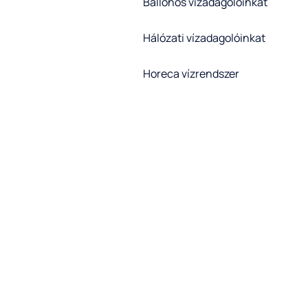
Ballonos vízadagolóinkat
Hálózati vízadagolóinkat
Horeca vízrendszer