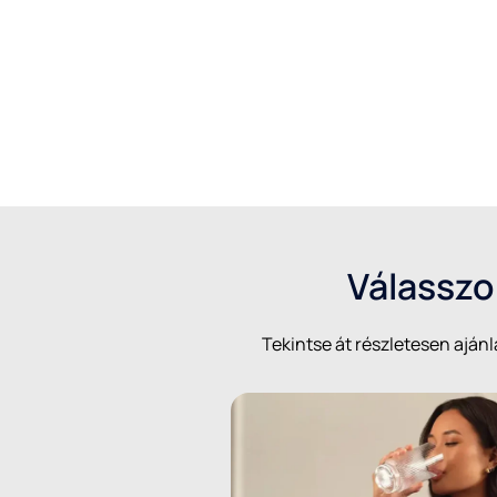
kiemelt
kedvezménnyel kínáljuk, válassza
Válasszon
Tekintse át részletesen ajánl