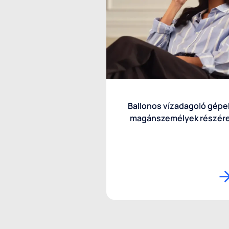
Ballonos vízadagoló gépe
magánszemélyek részér