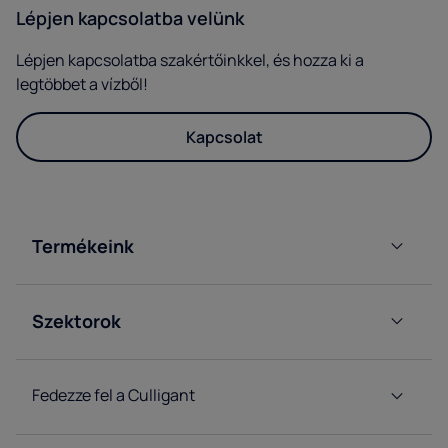
Lépjen kapcsolatba velünk
Lépjen kapcsolatba szakértőinkkel, és hozza ki a
legtöbbet a vízből!
Kapcsolat
Termékeink
Ballonos
vízadagolóinkat
Szektorok
Hálózati
Iroda
vízadagolóinkat
Horeca
Fedezze fel a Culligant
Gyárak
vízrendszer
és