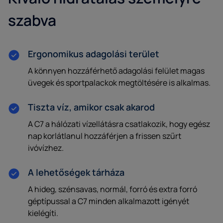
szabva
Ergonomikus adagolási terület
A könnyen hozzáférhető adagolási felület magas
üvegek és sportpalackok megtöltésére is alkalmas.
Tiszta víz, amikor csak akarod
A C7 a hálózati vízellátásra csatlakozik, hogy egész
nap korlátlanul hozzáférjen a frissen szűrt
ivóvízhez.
A lehetőségek tárháza
A hideg, szénsavas, normál, forró és extra forró
géptípussal a C7 minden alkalmazott igényét
kielégíti.