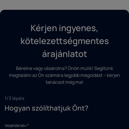
Kérjen ingyenes,
kötelezettségmentes
árajánlatot
Bérelne vagy vásárolna? Önön múlik! Segítünk
megtalálni az Ön számára legjobb megoldást – kérjen
tanácsot még ma!
1/3 lépés
Hogyan szólíthatjuk Önt?
Vezetéknév:*