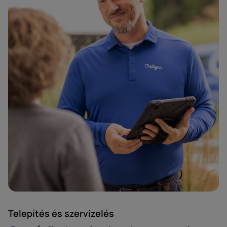
Irányítószám*
Telepítés és szervizelés
Email*