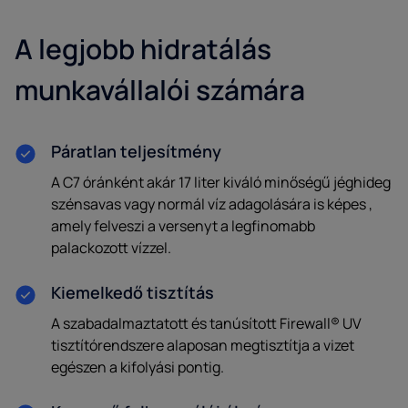
A legjobb hidratálás
munkavállalói számára
Páratlan teljesítmény
A C7 óránként akár 17 liter kiváló minőségű jéghideg
szénsavas vagy normál víz adagolására is képes ,
amely felveszi a versenyt a legfinomabb
palackozott vízzel.
Kiemelkedő tisztítás
A szabadalmaztatott és tanúsított Firewall® UV
tisztítórendszere alaposan megtisztítja a vizet
egészen a kifolyási pontig.