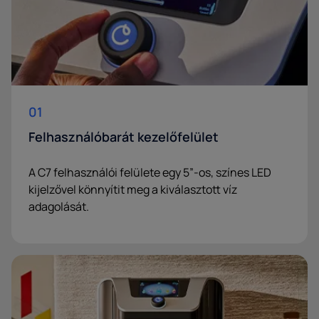
01
Felhasználóbarát kezelőfelület
A C7 felhasználói felülete egy 5”-os, színes LED
kijelzővel könnyítit meg a kiválasztott víz
adagolását.