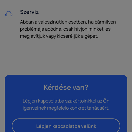
Szerviz
Abban a valószínűtlen esetben, ha bármilyen
problémája adódna, csak hívjon minket, és
megjavítjuk vagy kicseréljük a gépét.
Kérdése van?
Lépjen kapcsolatba szakértőinkkel az Ön
igényeinek megfelelő konkrét tanácsért.
Lépjen kapcsolatba velünk