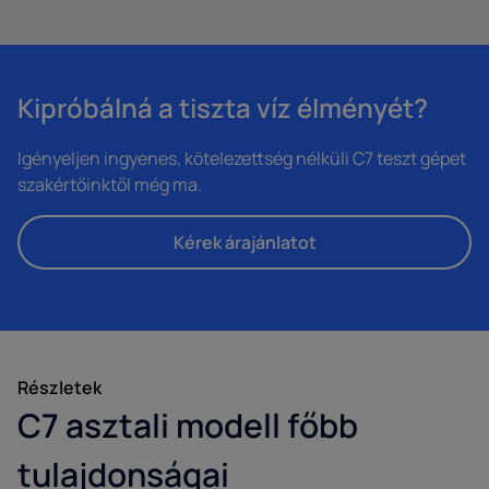
Kipróbálná a tiszta víz élményét?
Igényeljen ingyenes, kötelezettség nélküli C7 teszt gépet
szakértőinktől még ma.
Kérek árajánlatot
Részletek
C7 asztali modell főbb
tulajdonságai