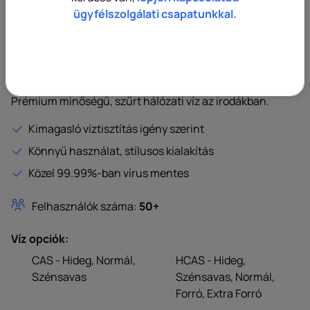
ügyfélszolgálati csapatunkkal.
C7 Firewall®
Prémium minőségű, szűrt hálózati víz az irodákban.
Kimagasló víztisztítás igény szerint
Könnyű használat, stílusos kialakítás
Közel 99.99%-ban vírus mentes
Felhasználók száma:
50+
Víz opciók:
CAS - Hideg, Normál,
HCAS - Hideg,
Szénsavas
Szénsavas, Normál,
Forró, Extra Forró