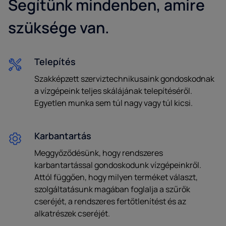
Segítünk mindenben, amire
szüksége van.
Telefonszám*
Telepítés
Szakképzett szerviztechnikusaink gondoskodnak
a vízgépeink teljes skálájának telepítéséről.
Hozzájárulok a személyes adatok marketing célú
Egyetlen munka sem túl nagy vagy túl kicsi.
feldolgozásához.
Hozzájárulok a személyes adatok profilalkotási célú
feldolgozásához.
Karbantartás
Meggyőződésünk, hogy rendszeres
karbantartással gondoskodunk vízgépeinkről.
Attól függően, hogy milyen terméket választ,
szolgáltatásunk magában foglalja a szűrők
cseréjét, a rendszeres fertőtlenítést és az
alkatrészek cseréjét.