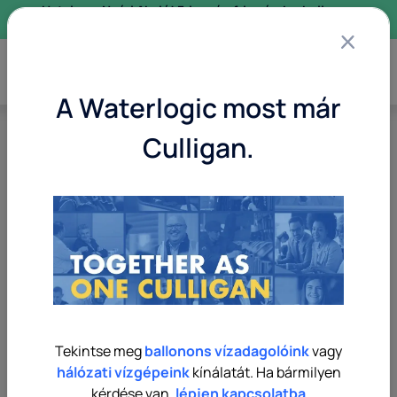
×
Hatalmas Nyári Akció! Friss víz, friss árak – ballonos
és hálózati vízadagoló gépek most kedvező áron!
A Waterlogic most már
Culligan.
Use arrow keys to navigate between product images, or tab 
Tekintse meg
ballonons vízadagolóink
vagy
hálózati vízgépeink
kínálatát. Ha bármilyen
kérdése van,
lépjen kapcsolatba