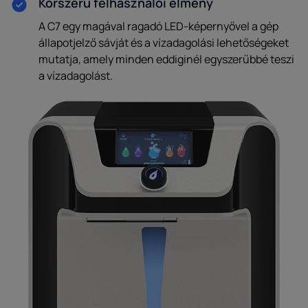
Korszerű felhasználói élmény
A C7 egy magával ragadó LED-képernyővel a gép
állapotjelző sávját és a vízadagolási lehetőségeket
mutatja, amely minden eddiginél egyszerűbbé teszi
a vízadagolást.