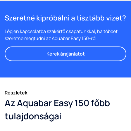
Szeretné kipróbálni a tisztább vizet?
Lépjen kapcsolatba szakértő csapatunkkal, ha többet
szeretne megtudni az Aquabar Easy 150-ról.
Kérek árajánlatot
Részletek
Az Aquabar Easy 150 főbb
tulajdonságai