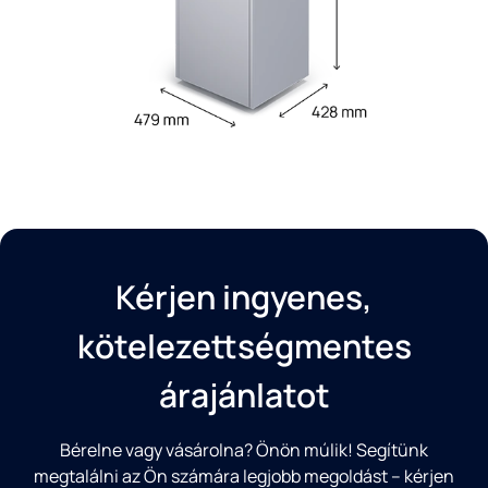
Kérjen ingyenes,
kötelezettségmentes
árajánlatot
Bérelne vagy vásárolna? Önön múlik! Segítünk
megtalálni az Ön számára legjobb megoldást – kérjen