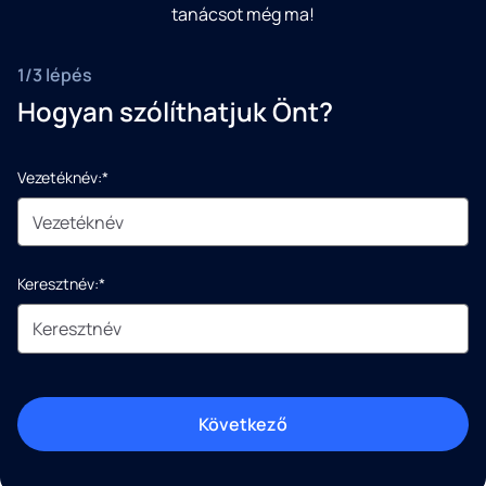
tanácsot még ma!
1/3 lépés
Hogyan szólíthatjuk Önt?
Vezetéknév:*
Keresztnév:*
Következő