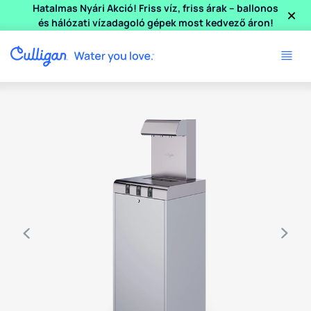
×
Hatalmas Nyári Akció! Friss víz, friss árak – ballonos
és hálózati vízadagoló gépek most kedvező áron!
Use arrow keys to navigate between product images, or tab 