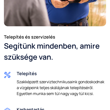
Telepítés és szervizelés
Email*
Segítünk mindenben, amire
szüksége van.
Telefonszám*
Telepítés
Szakképzett szerviztechnikusaink gondoskodnak
a vízgépeink teljes skálájának telepítéséről.
Hozzájárulok a személyes adatok marketing célú
Egyetlen munka sem túl nagy vagy túl kicsi.
feldolgozásához.
Hozzájárulok a személyes adatok profilalkotási célú
feldolgozásához.
Karbantartás