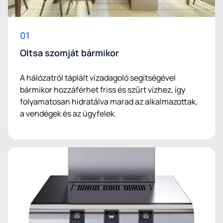
01
Oltsa szomját bármikor
A hálózatról táplált vízadagoló segítségével
bármikor hozzáférhet friss és szűrt vízhez, így
folyamatosan hidratálva marad az alkalmazottak,
a vendégek és az ügyfelek.