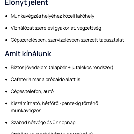
Előnyt jelent
Munkavégzés helyéhez közeli lakóhely
Vízhálózat szerelési gyakorlat, végzettség
Gépszerelésben, szervizelésben szerzett tapasztalat
Amit kínálunk
Biztos jövedelem (alapbér + jutalékos rendszer)
Cafeteria már a próbaidő alatt is
Céges telefon, autó
Kiszámítható, hétfőtől-péntekig történő
munkavégzés
Szabad hétvége és ünnepnap