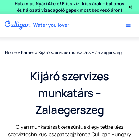
×
Hatalmas Nyári Akció! Friss víz, friss árak – ballonos
és hálózati vízadagoló gépek most kedvező áron!
Home
»
Karrier
»
Kijáró szervizes munkatárs – Zalaegerszeg
Kijáró szervizes
munkatárs –
Zalaegerszeg
Olyan munkatársat keresünk, aki egy tettrekész
szerviztechnikusi csapat tagjaként a Culligan Hungary