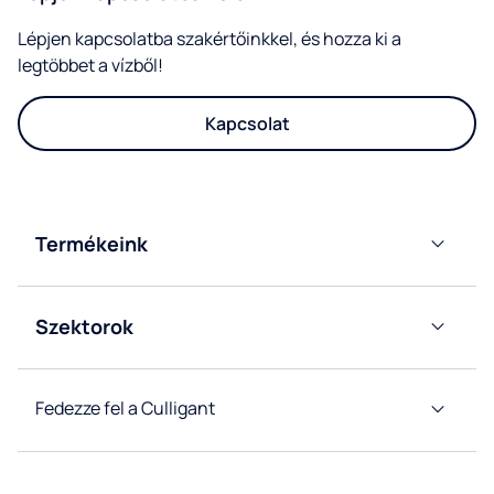
Lépjen kapcsolatba szakértőinkkel, és hozza ki a
legtöbbet a vízből!
Kapcsolat
Termékeink
Ballonos
vízadagolóinkat
Szektorok
Hálózati
Iroda
vízadagolóinkat
Horeca
Fedezze fel a Culligant
Gyárak
vízrendszer
és
raktárak