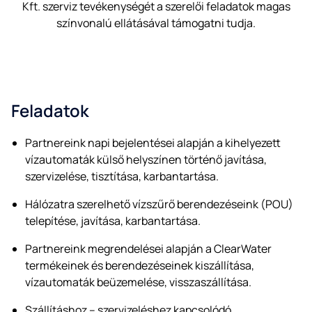
Kft. szerviz tevékenységét a szerelői feladatok magas
színvonalú ellátásával támogatni tudja.
Feladatok
Partnereink napi bejelentései alapján a kihelyezett
vízautomaták külső helyszínen történő javítása,
szervizelése, tisztítása, karbantartása.
Hálózatra szerelhető vízszűrő berendezéseink (POU)
telepítése, javítása, karbantartása.
Partnereink megrendelései alapján a ClearWater
termékeinek és berendezéseinek kiszállítása,
vízautomaták beüzemelése, visszaszállítása.
Szállításhoz – szervizeléshez kapcsolódó