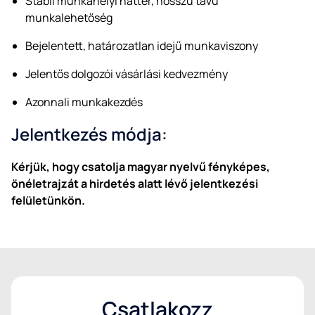
Stabil munkahelyi háttér, hosszú távú
munkalehetőség
Bejelentett, határozatlan idejű munkaviszony
Jelentős dolgozói vásárlási kedvezmény
Azonnali munkakezdés
Jelentkezés módja:
Kérjük, hogy csatolja magyar nyelvű fényképes,
önéletrajzát a hirdetés alatt lévő jelentkezési
felületünkön.
Csatlakozz