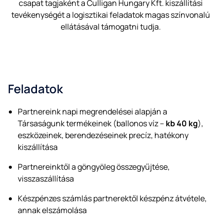
csapat tagjaként a Culligan Hungary Kft. kiszállítási
tevékenységét a logisztikai feladatok magas színvonalú
ellátásával támogatni tudja.
Feladatok
Partnereink napi megrendelései alapján a
Társaságunk termékeinek (ballonos víz –
kb 40 kg
),
eszközeinek, berendezéseinek precíz, hatékony
kiszállítása
Partnereinktől a göngyöleg összegyűjtése,
visszaszállítása
Készpénzes számlás partnerektől készpénz átvétele,
annak elszámolása