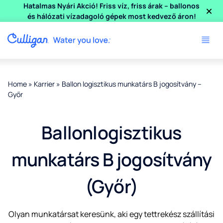
×
Hatalmas Nyári Akció! Friss víz, friss árak – ballonos
és hálózati vízadagoló gépek most kedvező áron!
Home
»
Karrier
»
Ballon logisztikus munkatárs B jogosítvány –
Győr
Ballonlogisztikus
munkatárs B jogosítvány
(Győr)
Olyan munkatársat keresünk, aki egy tettrekész szállítási